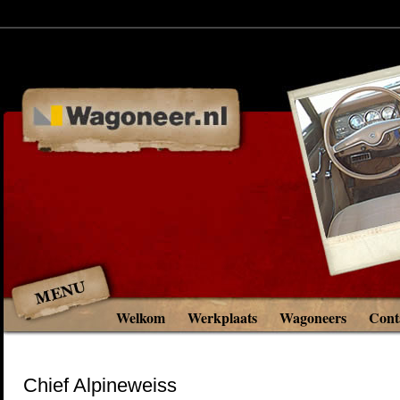
Welkom
Werkplaats
Wagoneers
Cont
Chief Alpineweiss